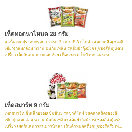
เห็ดทอดนาโหนด 28 กรัม
สแน็คเทมปุระอบกรอบ ปรุงรส 3 รสชาติ 3 สไตล์ รสคลาสสิค(ซองสี
เขียว)กลมกล่อม หวาน มันกินเพลิน รสต้มยำกุ้งมังกร(ซองสีส้ม)แซ่บ
เปรี้ยว เผ็ดกินสนุกประกอบด้วย เห็ดนางรม ใบบัวบก แครอท______...
เห็ดสมาร์ท 9 กรัม
เห็ดสมาร์ท ชิ้นเล็กอร่อยเข้มข้น3 รสชาติใหม่ รสคลาสสิค(ซองสี
เขียว)กลมกล่อม หวาน มันกินเพลินรสต้มยำกุ้งมังกร(ซองสีส้ม)แซ่บ
เปรี้ยว เผ็ดกินสนุกรสนมวานิลลา (สินค้าหมดสต็อก)(ซองสีครีม)ห...