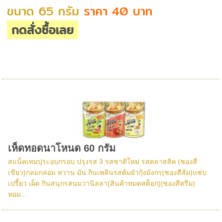
ขนาด 65 กรัม
ราคา 40 บาท
กดสั่งซื้อเลย
เห็ดทอดนาโหนด 60 กรัม
สแน็คเทมปุระอบกรอบ ปรุงรส 3 รสชาติใหม่ รสคลาสสิค (ซองสี
เขียว)กลมกล่อม หวาน มัน กินเพลินรสต้มยำกุ้งมังกร(ซองสีส้ม)แซ่บ
เปรี้ยว เผ็ด กินสนุกรสนมวานิลลา(สินค้าหมดสต็อก)(ซองสีครีม)
หอม...