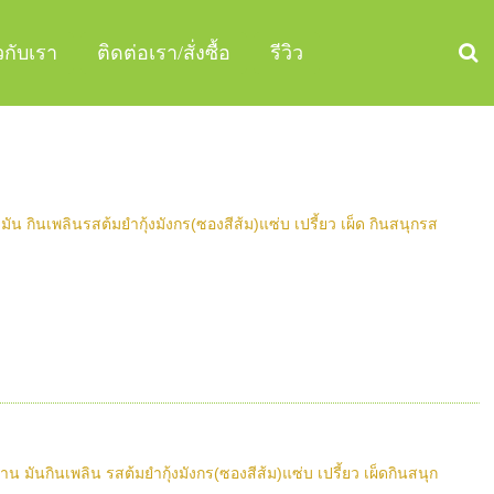
ยวกับเรา
ติดต่อเรา/สั่งซื้อ
รีวิว
กินเพลินรสต้มยำกุ้งมังกร(ซองสีส้ม)แซ่บ เปรี้ยว เผ็ด กินสนุกรส
ันกินเพลิน รสต้มยำกุ้งมังกร(ซองสีส้ม)แซ่บ เปรี้ยว เผ็ดกินสนุก