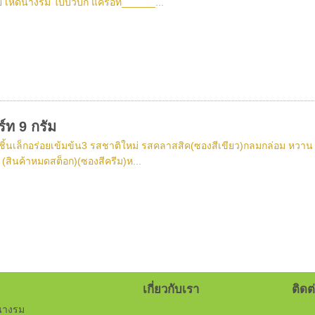
 เห็ดนางรม ใบบัวบก แครอท______...
์ท 9 กรัม
ชิ้นเล็กอร่อยเข้มข้น3 รสชาติใหม่ รสคลาสสิค(ซองสีเขียว)กลมกล่อม หวาน มั
(สินค้าหมดสต็อก)(ซองสีครีม)ห...
เกี่ยวกับเรา
ติดต่
นางรม