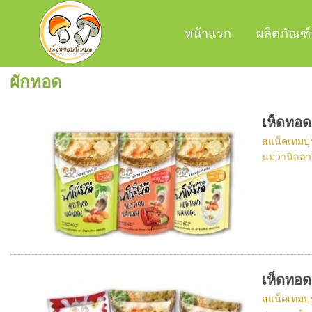
หน้าแรก
ผลิตภัณฑ์
ผักทอด
เห็ดทอ
สแน็คเทมปุ
นมวานิลลา(
เห็ดทอ
สแน็คเทมปุ