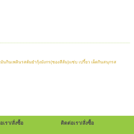
นกินเพลินรสต้มยำกุ้งมังกร(ซองสีส้ม)แซ่บ เปรี้ยว เผ็ดกินสนุกรส
อเรา/สั่งซื้อ
ติดต่อเรา/สั่งซื้อ